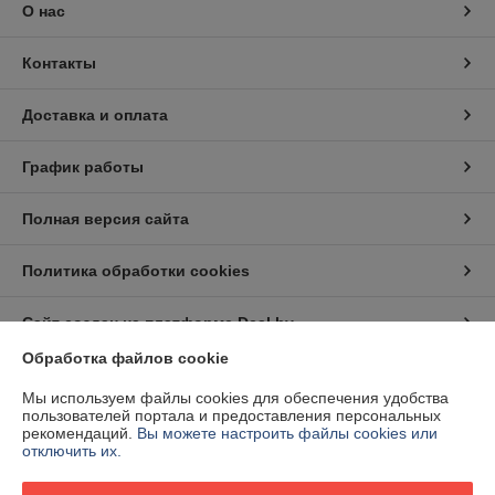
О нас
Контакты
Доставка и оплата
График работы
Полная версия сайта
Политика обработки cookies
Сайт создан на платформе Deal.by
Обработка файлов cookie
Информация для покупателя
Мы используем файлы cookies для обеспечения удобства
пользователей портала и предоставления персональных
Юридическое лицо:
Частное предприятие "Белэнергодеталь"
рекомендаций.
Вы можете настроить файлы cookies или
220040, г. Минск, ул. Тиражная д. 63, комн. 6
отключить их.
Регистрационный номер ЕГР: 193006217