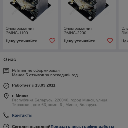
Электромагнит
Электромагнит
Эл
ЭМИС-1100
ЭМИС-2200
ЭМ
Цену уточняйте
Цену уточняйте
Це
О нас
Рейтинг не сформирован
Менее 5 отзывов за последний год
Работает с 13.03.2011
г. Минск
Республика Беларусь, 220040, город Минск, улица
Тиражная, дом 63, комн. 6., Минск, Беларусь
Контакты
Показать весь график работы
Сегодня выходной