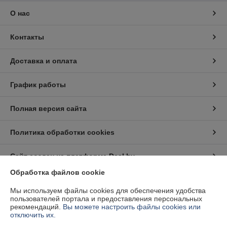
О нас
Контакты
Доставка и оплата
График работы
Полная версия сайта
Политика обработки cookies
Сайт создан на платформе Deal.by
Обработка файлов cookie
Информация для покупателя
Мы используем файлы cookies для обеспечения удобства
пользователей портала и предоставления персональных
Юридическое лицо:
Частное предприятие "Белэнергодеталь"
рекомендаций.
Вы можете настроить файлы cookies или
220040, г. Минск, ул. Тиражная д. 63, комн. 6
отключить их.