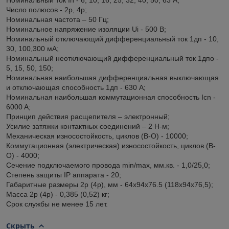
Число полюсов - 2р, 4р;
Номинальная частота – 50 Гц;
Номинальное напряжение изоляции Ui - 500 B;
Номинальный отключающий дифференциальный ток 1дп - 10,
30, 100,300 мА;
Номинальный неотключающий дифференциальный ток 1дпо -
5, 15, 50, 150;
Номинальная наибольшая дифференциальная выключающая
и отключающая способность 1дп - 630 А;
Номинальная наибольшая коммутационная способность Icn -
6000 A;
Принцип действия расщепителя – электронный;
Усилие затяжки контактных соединений – 2 Н-м;
Механическая износостойкость, циклов (В-О) - 10000;
Коммутационная (электрическая) износостойкость, циклов (В-
О) - 4000;
Сечение подключаемого провода min/max, мм.кв. - 1,0/25,0;
Степень защиты IP аппарата - 20;
Габаритные размеры 2р (4р), мм - 64x94x76.5 (118х94х76,5);
Масса 2р (4р) - 0,385 (0,52) кг;
Срок службы не менее 15 лет.
Скрыть