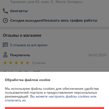
Тиражная, дом 63, комн. 6., Минск, Беларусь
Контакты
Показать весь график работы
Сегодня выходной
Отзывы о магазине
5 отзывов за всё время
Покупатель
04.01.2019
Отлично
Всё было Ок. Меня ВСЁ устроило.
Обработка файлов cookie
Максим
26.06.2017
Мы используем файлы cookies для обеспечения удобства
пользователей портала и предоставления персональных
Отлично
рекомендаций.
Вы можете настроить файлы cookies или
отключить их.
Спасибо, отправили заказ небольшого объема наложенным 
платежом. 