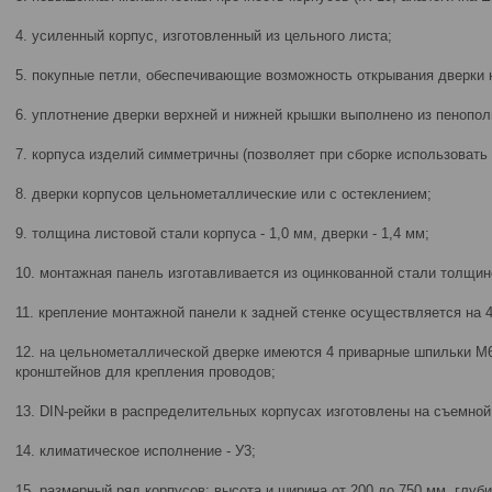
4. усиленный корпус, изготовленный из цельного листа;
5. покупные петли, обеспечивающие возможность открывания дверки н
6. уплотнение дверки верхней и нижней крышки выполнено из пенопол
7. корпуса изделий симметричны (позволяет при сборке использовать 
8. дверки корпусов цельнометаллические или с остеклением;
9. толщина листовой стали корпуса - 1,0 мм, дверки - 1,4 мм;
10. монтажная панель изготавливается из оцинкованной стали толщин
11. крепление монтажной панели к задней стенке осуществляется на 
12. на цельнометаллической дверке имеются 4 приварные шпильки М
кронштейнов для крепления проводов;
13. DIN-рейки в распределительных корпусах изготовлены на съемно
14. климатическое исполнение - У3;
15. размерный ряд корпусов: высота и ширина от 200 до 750 мм, глуби