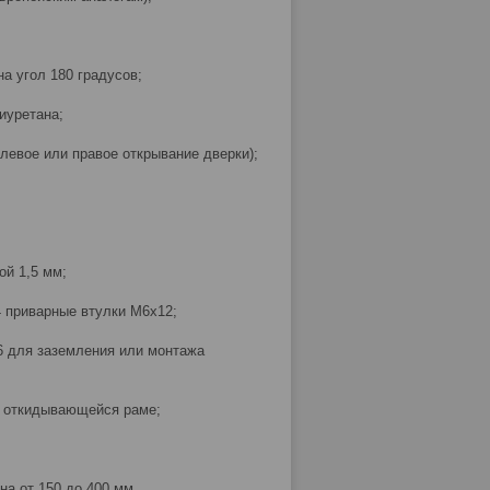
а угол 180 градусов;
иуретана;
левое или правое открывание дверки);
ой 1,5 мм;
4 приварные втулки М6х12;
6 для заземления или монтажа
й откидывающейся раме;
на от 150 до 400 мм.