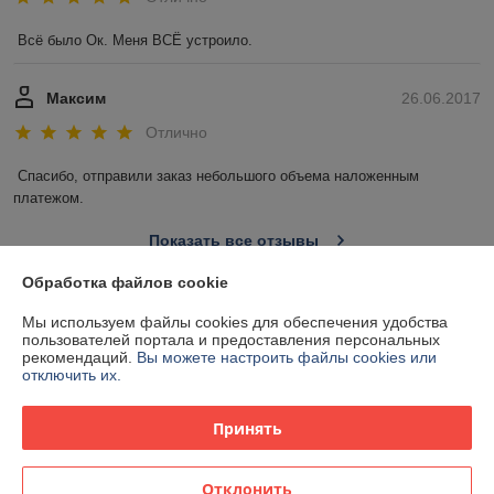
Всё было Ок. Меня ВСЁ устроило.
Максим
26.06.2017
Отлично
Спасибо, отправили заказ небольшого объема наложенным 
платежом. 
Показать все отзывы
Обработка файлов cookie
О нас
Мы используем файлы cookies для обеспечения удобства
пользователей портала и предоставления персональных
рекомендаций.
Вы можете настроить файлы cookies или
Контакты
отключить их.
Доставка и оплата
Принять
График работы
Отклонить