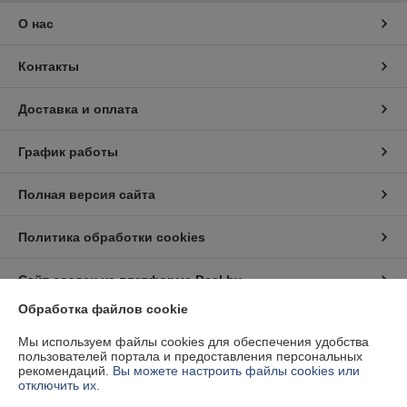
О нас
Контакты
Доставка и оплата
График работы
Полная версия сайта
Политика обработки cookies
Сайт создан на платформе Deal.by
Обработка файлов cookie
Информация для покупателя
Мы используем файлы cookies для обеспечения удобства
пользователей портала и предоставления персональных
Юридическое лицо:
Частное предприятие "Белэнергодеталь"
рекомендаций.
Вы можете настроить файлы cookies или
220040, г. Минск, ул. Тиражная д. 63, комн. 6
отключить их.