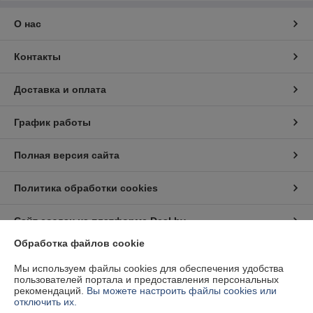
О нас
Контакты
Доставка и оплата
График работы
Полная версия сайта
Политика обработки cookies
Сайт создан на платформе Deal.by
Обработка файлов cookie
Информация для покупателя
Мы используем файлы cookies для обеспечения удобства
пользователей портала и предоставления персональных
Юридическое лицо:
Частное предприятие "Белэнергодеталь"
рекомендаций.
Вы можете настроить файлы cookies или
220040, г. Минск, ул. Тиражная д. 63, комн. 6
отключить их.