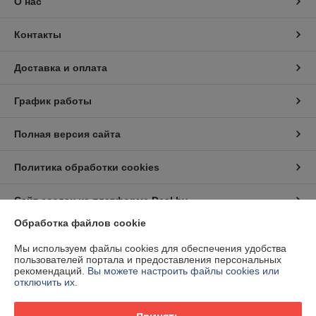
О нас
Контакты
Доставка и оплата
График работы
Полная версия сайта
Политика обработки cookies
Сайт создан на платформе Deal.by
Обработка файлов cookie
Информация для покупателя
Мы используем файлы cookies для обеспечения удобства
пользователей портала и предоставления персональных
Юридическое лицо:
Частное предприятие "Белэнергодеталь"
рекомендаций.
Вы можете настроить файлы cookies или
220040, г. Минск, ул. Тиражная д. 63, комн. 6
отключить их.
Регистрационный номер ЕГР: 193006217