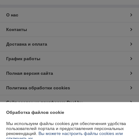
О нас
Контакты
Доставка и оплата
График работы
Полная версия сайта
Политика обработки cookies
Сайт создан на платформе Deal.by
Обработка файлов cookie
Информация для покупателя
Мы используем файлы cookies для обеспечения удобства
пользователей портала и предоставления персональных
Юридическое лицо:
Частное предприятие "Белэнергодеталь"
рекомендаций.
Вы можете настроить файлы cookies или
220040, г. Минск, ул. Тиражная д. 63, комн. 6
отключить их.