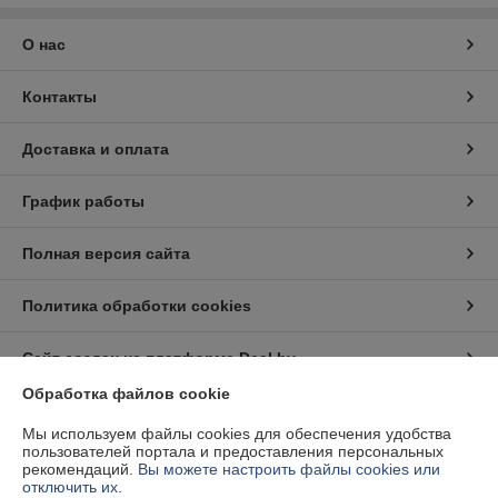
О нас
Контакты
Доставка и оплата
График работы
Полная версия сайта
Политика обработки cookies
Сайт создан на платформе Deal.by
Обработка файлов cookie
Информация для покупателя
Мы используем файлы cookies для обеспечения удобства
пользователей портала и предоставления персональных
Юридическое лицо:
Частное предприятие "Белэнергодеталь"
рекомендаций.
Вы можете настроить файлы cookies или
220040, г. Минск, ул. Тиражная д. 63, комн. 6
отключить их.